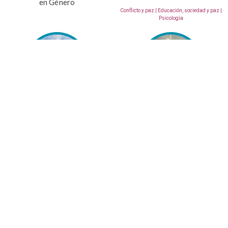
en Género
Conflicto y paz | Educación, sociedad y paz |
Psicología
Repositorio Institucional
Laboratorio
Neurociencia
(Información en Construcción)
NUESTRO EQUIPO