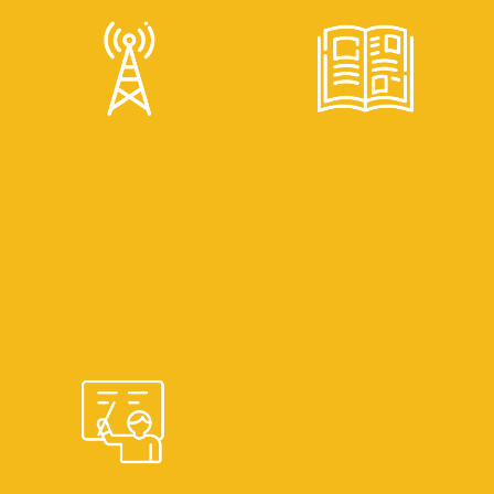
Bla bla blá
UOC: Unidad
Argumentación
de
Oral y
Organización
Escrita
Curricular
ENTRAR
ENTRAR
Nuestros
Revista
programas
Ciencias
de Radio
Sociales y
Frecuencia U
Educación
ENTRAR
ENTRAR