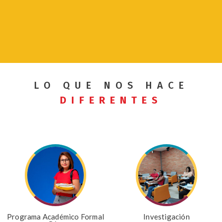
LO QUE NOS HACE
Cátedra
Ciencia y
DIFERENTES
Libertad
ENTRAR
Programa Académico Formal
Investigación