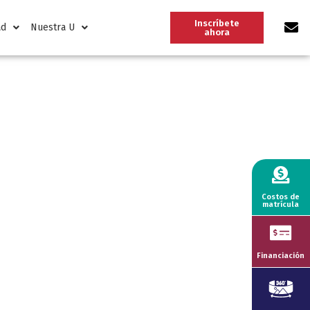
Inscríbete
ad
Nuestra U
ahora
Costos de
matrícula
Financiación