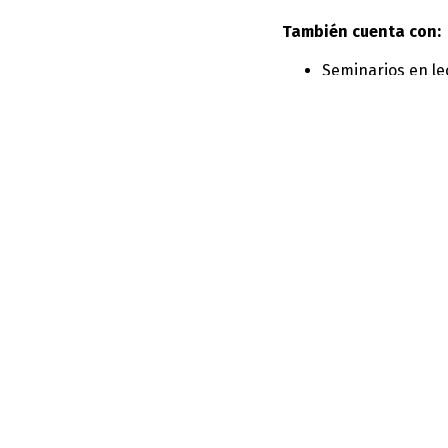
También cuenta con:
Seminarios en lec
Seminarios en ló
Asesorías en lect
Laboratorio Bla b