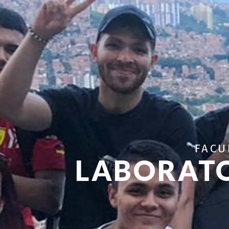
FACU
LABORATO