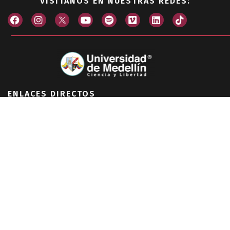
VISÍTANOS EN NUESTRAS REDES:
ENLACES DIRECTOS
Investigación e Innovación
Extensión
Sostenibilidad
Transparencia
Alta Calidad
Nuestra U
PQRSF
Universidad de Medellín
+57 (604) 590 45 00
–
+57 (604) 590 6999
Sede principal
: Carrera 87 N° 30 – 65, Medellín – Colombia.
Sede Bogotá
: Calle 57 # 9-52, Chapinero.
Horario de atención: