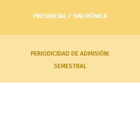
PRESENCIAL / SINCRÓNICA
PERIODICIDAD DE ADMISIÓN:
SEMESTRAL
¿Por qué estudiar el
programa?
Es imprescindible en el siglo XXI tener competencias
profesionales y académicas que permitan la comprensión de
las relaciones de género y los problemas sociales desde la
equidad, la igualdad el reconocimiento, la justicia y la