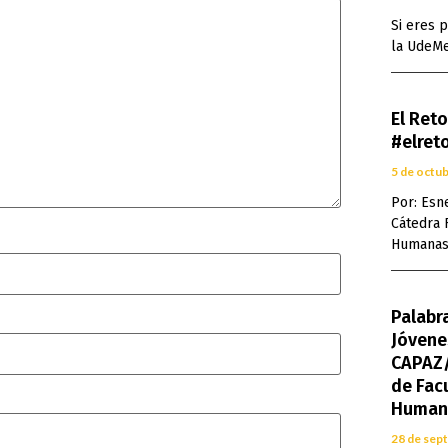
Si eres 
la UdeMe
El Ret
#elret
5 de octu
Por: Esn
Cátedra 
Humanas
Palabr
Jóvene
CAPAZ/
de Fac
Human
28 de sep