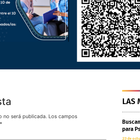
sta
LAS 
o no será publicada.
Los campos
Buscam
*
para P
23 de oct