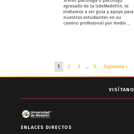
Si eres psicóloga o psicólogo
egresado de la UdeMedellín, te
invitamos a ser guía y apoyo para
nuestros estudiantes en su
camino profesional por medio ...
…
1
2
3
5
Siguiente »
VISÍTANO
ENLACES DIRECTOS