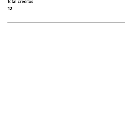
Total créditos
12
MÓDULOS CUARTO SEMESTRE
Fundamentos Pedagógicos IV
2
Debates del Sujeto y la Cultura IV
2
Investigación IV
2
Proyecto de Grado IV
4
Línea de Énfasis IV
2
Total créditos
12